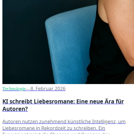
8. Februar 2026
Technologie
—
KI schreibt Liebesromane: Eine neue Ära für
Autoren?
Autoren nutzen zunehmend künstliche Intelligenz, um
Liebesromane in Rekordzeit zu schreiben. Ein