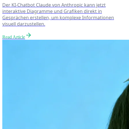
Der KI-Chatbot Claude von Anthropic kann jetzt
interaktive Diagramme und Grafiken direkt in
Gesprächen erstellen, um komplexe Informationen
visuell darzustellen.
Read Article