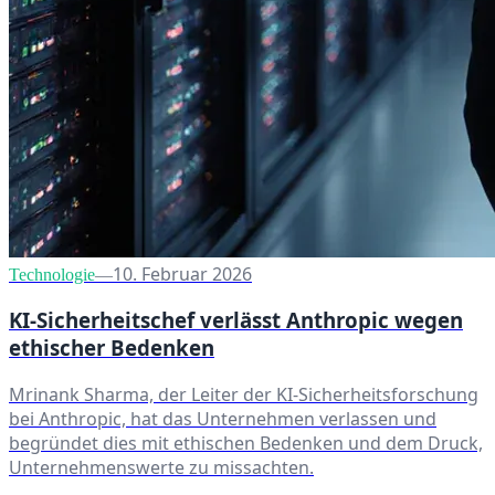
10. Februar 2026
Technologie
—
KI-Sicherheitschef verlässt Anthropic wegen
ethischer Bedenken
Mrinank Sharma, der Leiter der KI-Sicherheitsforschung
bei Anthropic, hat das Unternehmen verlassen und
begründet dies mit ethischen Bedenken und dem Druck,
Unternehmenswerte zu missachten.