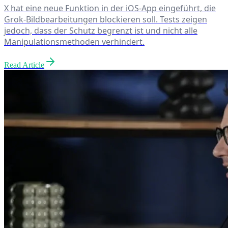
X hat eine neue Funktion in der iOS-App eingeführt, die
Grok-Bildbearbeitungen blockieren soll. Tests zeigen
jedoch, dass der Schutz begrenzt ist und nicht alle
Manipulationsmethoden verhindert.
Read Article