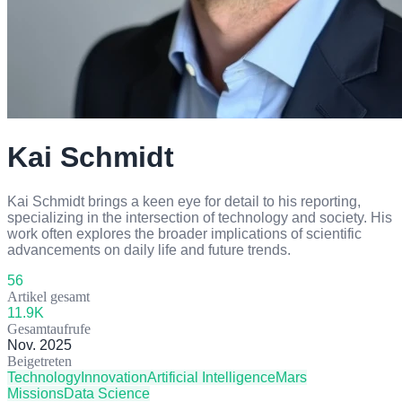
Kai Schmidt
Kai Schmidt brings a keen eye for detail to his reporting,
specializing in the intersection of technology and society. His
work often explores the broader implications of scientific
advancements on daily life and future trends.
56
Artikel gesamt
11.9
K
Gesamtaufrufe
Nov. 2025
Beigetreten
Technology
Innovation
Artificial Intelligence
Mars
Missions
Data Science