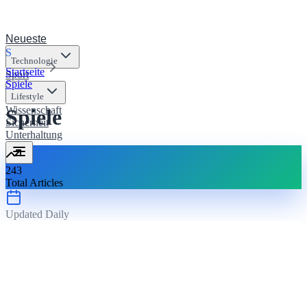
Neueste
S
Technologie
Startseite
Sport
Spiele
Lifestyle
Wissenschaft
Spiele
Sicherheit
Unterhaltung
243
Total Articles
Updated Daily