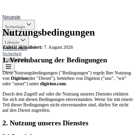
Neueste
Technologie
Nutzungsbedingungen
Sport
Lifestyle
Zuletzt aktualisiert
:
7. August 2026
Wissenschaft
Sicherheit
1.
Vereinbarung der Bedingungen
Unterhaltung
Diese Nutzungsbedingungen ("Bedingungen") regeln Ihre Nutzung
von
Digirion
(der "Dienst"), betrieben von
Digirion
("uns", "wir"
oder "unser") unter
digirion.com
.
Durch den Zugriff auf oder die Nutzung unseres Dienstes erklären
Sie sich mit diesen Bedingungen einverstanden. Wenn Sie mit einem
Teil dieser Bedingungen nicht einverstanden sind, dürfen Sie nicht
auf den Dienst zugreifen.
2.
Nutzung unseres Dienstes